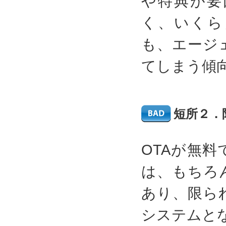
や特典が要
く、いくら
も、エージ
てしまう傾
短所２．
OTAが無
は、もちろ
あり、限ら
システムと